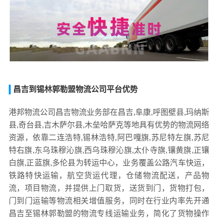
昌吉到锡林郭勒盟物流公司平台优势
港邦物流公司昌吉物流业务部在昌吉,阜康,呼图壁县,玛纳斯
县,奇台县,吉木萨尔县,木垒哈萨克等地具有优势的物流网络
资源，依靠二连浩特,锡林浩特,阿巴嘎旗,苏尼特左旗,苏尼
特右旗,东乌珠穆沁旗,西乌珠穆沁旗,太仆寺旗,镶黄旗,正镶
白旗,正蓝旗,多伦县为转运中心，业务覆盖公路汽车快运，
铁路特快运输，航空货运代理，仓储物流配送，产品物
流，项目物流，并提供上门取货，送货到门，货物打包，
门到门运输等物流相关增值服务，同时在行业内率先开通
昌吉至锡林郭勒盟的物流专线运输业务，简化了货物操作