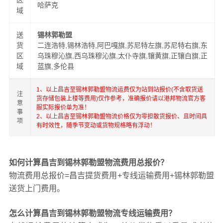
区
哈萨克
域
送
锡林郭勒盟
货
二连浩特,锡林浩特,阿巴嘎旗,苏尼特左旗,苏尼特右旗,东
区
乌珠穆沁旗,西乌珠穆沁旗,太仆寺旗,镶黄旗,正镶白旗,正
域
蓝旗,多伦县
1、以上昌吉至锡林郭勒盟物流运费仅为站到站报价(不含取货送
注
货存储包装上楼等费用)仅作参考，准确报价请以港邦物流官方客
意
服实际报价单为准！
事
2、以上昌吉至锡林郭勒盟物流价格仅为零担散货报价、且时间具
项
有时效性，随季节变动或货物规格略有浮动！
如何计算昌吉到锡林郭勒盟物流费用总报价？
物流费用总报价=昌吉提货费用+专线运输费用+锡林郭勒盟
送货上门费用。
怎么计算昌吉到锡林郭勒盟物流专线运输费用？