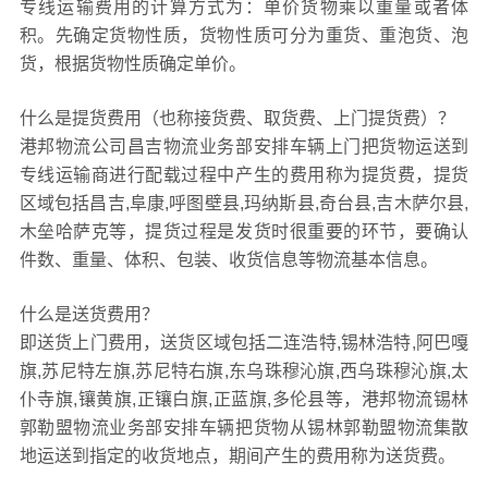
专线运输费用的计算方式为：单价货物乘以重量或者体
积。先确定货物性质，货物性质可分为重货、重泡货、泡
货，根据货物性质确定单价。
什么是提货费用（也称接货费、取货费、上门提货费）？
港邦物流公司昌吉物流业务部安排车辆上门把货物运送到
专线运输商进行配载过程中产生的费用称为提货费，提货
区域包括昌吉,阜康,呼图壁县,玛纳斯县,奇台县,吉木萨尔县,
木垒哈萨克等，提货过程是发货时很重要的环节，要确认
件数、重量、体积、包装、收货信息等物流基本信息。
什么是送货费用？
即送货上门费用，送货区域包括二连浩特,锡林浩特,阿巴嘎
旗,苏尼特左旗,苏尼特右旗,东乌珠穆沁旗,西乌珠穆沁旗,太
仆寺旗,镶黄旗,正镶白旗,正蓝旗,多伦县等，港邦物流锡林
郭勒盟物流业务部安排车辆把货物从锡林郭勒盟物流集散
地运送到指定的收货地点，期间产生的费用称为送货费。