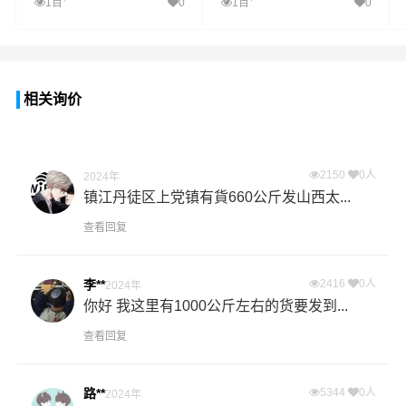
锡林郭勒盟物流专线
盟物流专线
1百
0
1百
0
相关询价
2150
0人
2024年
镇江丹徒区上党镇有貨660公斤发山西太...
查看回复
李**
2416
0人
2024年
你好 我这里有1000公斤左右的货要发到...
查看回复
路**
5344
0人
2024年