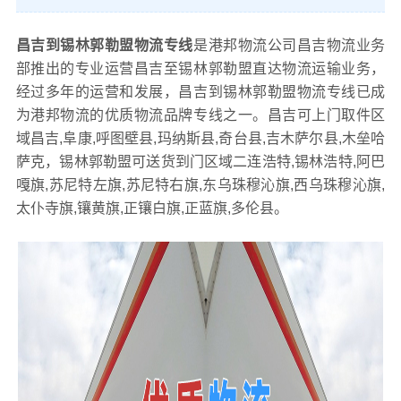
昌吉到锡林郭勒盟物流专线
是港邦物流公司昌吉物流业务
部推出的专业运营昌吉至锡林郭勒盟直达物流运输业务，
经过多年的运营和发展，昌吉到锡林郭勒盟物流专线已成
为港邦物流的优质物流品牌专线之一。昌吉可上门取件区
域昌吉,阜康,呼图壁县,玛纳斯县,奇台县,吉木萨尔县,木垒哈
萨克，锡林郭勒盟可送货到门区域二连浩特,锡林浩特,阿巴
嘎旗,苏尼特左旗,苏尼特右旗,东乌珠穆沁旗,西乌珠穆沁旗,
太仆寺旗,镶黄旗,正镶白旗,正蓝旗,多伦县。