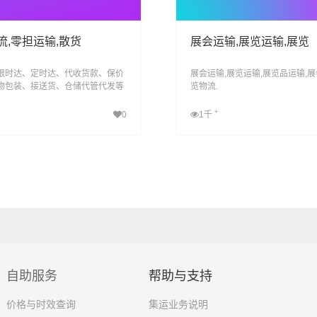
流,零担运输,散货
展会运输,展览运输,展览
限时达、定时达、代收货款、保价
展会运输,展览运输,展览品运输,展
物包装、接送货、仓储代管代发等
览物流.
，满足客户的个性化需求.
+
0
1千
查看详细
查看详细
自助服务
帮助与支持
价格与时效查询
集运业务说明