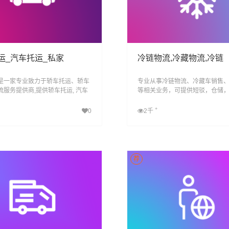
运_汽车托运_私家
冷链物流,冷藏物流,冷链
是一家专业致力于轿车托运、轿车
专业从事冷链物流、冷藏车销售
流服务提供商,提供轿车托运, 汽车
等相关业务，可提供短驳，仓储
家车托运,小轿车物流服务,易丰运车
际配送为一体跨区域、网络化、
造高品质整车物流服务, 让运车更
能化、具有供应链管理能力的综
+
0
2千
司.
查看详细
查看详细
荐