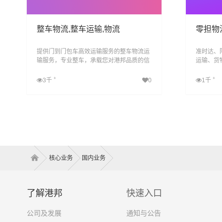
整车物流,整车运输,物流
零担物
提供门到门包车高效运输服务的整车物流运
准时达、
输服务，专业整车，承载您对港邦品质的信
运输、货
任，为您打造专业的整车运输方案.
增值服务
+
+
3千
0
1千
查看详细
核心业务
国内业务
了解港邦
快速入口
公司及发展
通知与公告