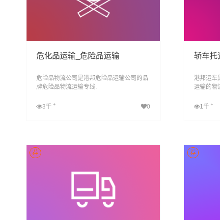
危化品运输_危险品运输
轿车托
危险品物流公司是港邦危险品运输公司的品
港邦运车
牌危险品物流运输专线.
运输的物
托运, 私
致力于打
+
+
3千
0
1千
简单.
查看详细
荐
荐