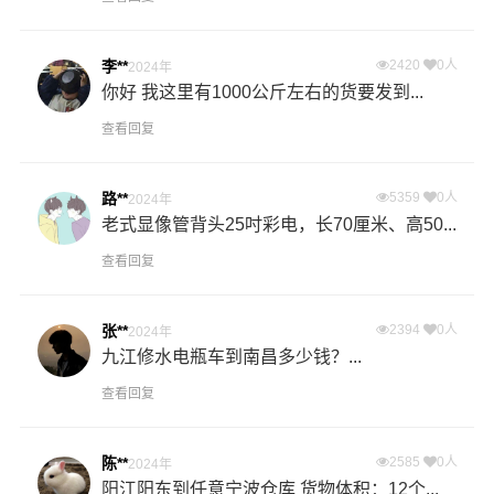
李**
2420
0人
2024年
你好 我这里有1000公斤左右的货要发到...
查看回复
路**
5359
0人
2024年
老式显像管背头25吋彩电，长70厘米、高50...
查看回复
张**
2394
0人
2024年
九江修水电瓶车到南昌多少钱？...
查看回复
陈**
2585
0人
2024年
阳江阳东到任意宁波仓库 货物体积：12个...